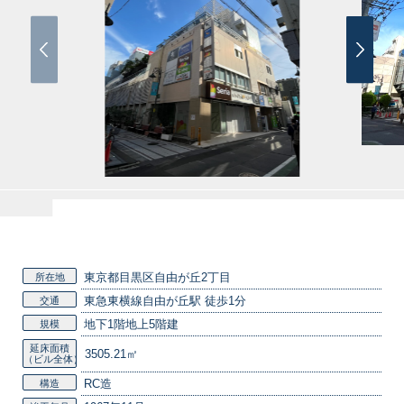
東京都目黒区自由が丘2丁目
所在地
東急東横線自由が丘駅 徒歩1分
交通
地下1階地上5階建
規模
延床面積
3505.21㎡
（ビル全体）
RC造
構造