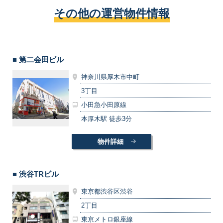
その他の運営物件情報
■ 第二会田ビル
神奈川県厚木市中町
3丁目
小田急小田原線
本厚木駅 徒歩3分
物件詳細
■ 渋谷TRビル
東京都渋谷区渋谷
2丁目
東京メトロ銀座線