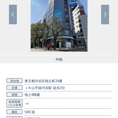
外観
東京都渋谷区桜丘町24番
所在地
ＪＲ山手線渋谷駅 徒歩2分
交通
地上9階建
規模
延床面積
-㎡
（ビル全体）
SRC造
構造