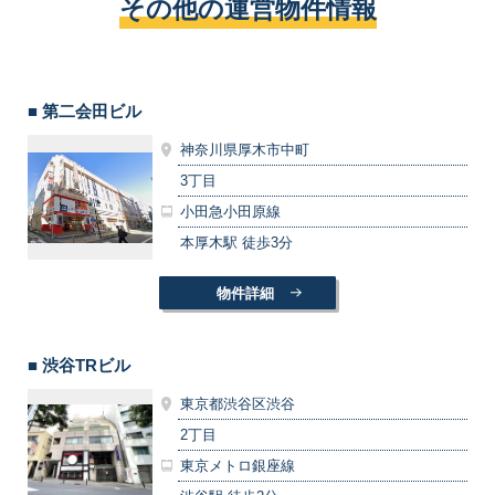
その他の運営物件情報
■ 第二会田ビル
神奈川県厚木市中町
3丁目
小田急小田原線
本厚木駅 徒歩3分
物件詳細
■ 渋谷TRビル
東京都渋谷区渋谷
2丁目
東京メトロ銀座線