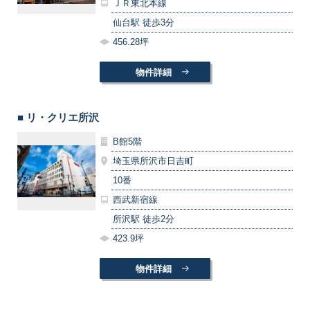
ＪＲ東北本線
仙台駅 徒歩3分
456.28坪
物件詳細
■ リ・クリエ所沢
B館5階
埼玉県所沢市日吉町
10番
西武新宿線
所沢駅 徒歩2分
423.9坪
物件詳細