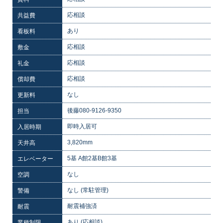
応相談
共益費
あり
看板料
応相談
敷金
応相談
礼金
応相談
償却費
なし
更新料
後藤080-9126-9350
担当
即時入居可
入居時期
3,820mm
天井高
5基 A館2基B館3基
エレベーター
なし
空調
なし (常駐管理)
警備
耐震補強済
耐震
あり (応相談)
業種制限