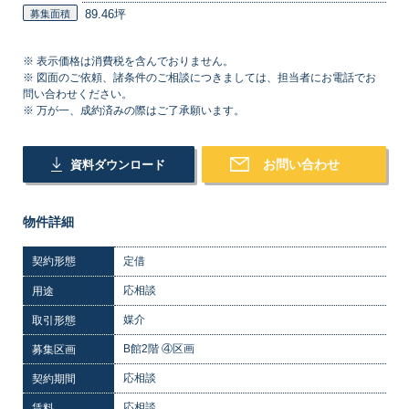
89.46坪
募集面積
※ 表示価格は消費税を含んでおりません。
※ 図面のご依頼、諸条件のご相談につきましては、担当者にお電話でお
問い合わせください。
※ 万が一、成約済みの際はご了承願います。
お問い合わせ
資料ダウンロード
物件詳細
契約形態
定借
応相談
用途
媒介
取引形態
B館2階 ④区画
募集区画
応相談
契約期間
応相談
賃料