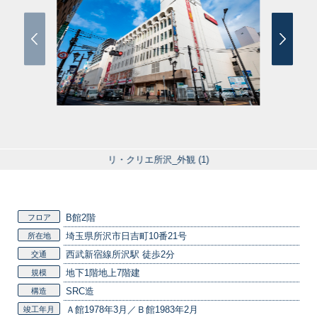
リ・クリエ所沢_外観 (1)
B館2階
フロア
埼玉県所沢市日吉町10番21号
所在地
西武新宿線所沢駅 徒歩2分
交通
地下1階地上7階建
規模
SRC造
構造
Ａ館1978年3月／Ｂ館1983年2月
竣工年月