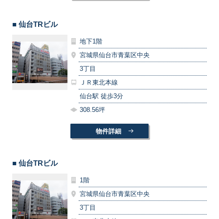
■ 仙台TRビル
地下1階
宮城県仙台市青葉区中央
3丁目
ＪＲ東北本線
仙台駅 徒歩3分
308.56坪
物件詳細
■ 仙台TRビル
1階
宮城県仙台市青葉区中央
3丁目