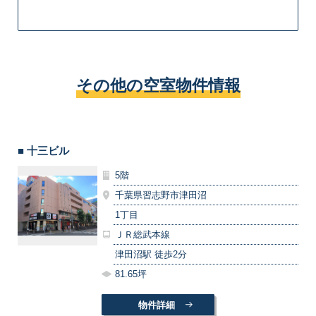
その他の空室物件情報
■ 十三ビル
5階
千葉県習志野市津田沼
1丁目
ＪＲ総武本線
津田沼駅 徒歩2分
81.65坪
物件詳細